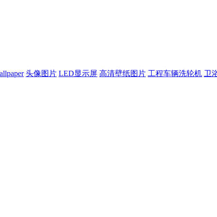
allpaper
头像图片
LED显示屏
高清壁纸图片
工程车辆洗轮机
卫