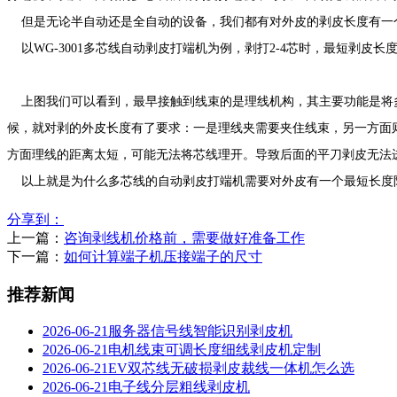
但是无论半自动还是全自动的设备，我们都有对外皮的剥皮长度有一
以WG-3001多芯线自动剥皮打端机为例，剥打2-4芯时，最短剥皮长度需
上图我们可以看到，最早接触到线束的是理线机构，其主要功能是将多
候，就对剥的外皮长度有了要求：一是理线夹需要夹住线束，另一方面
方面理线的距离太短，可能无法将芯线理开。导致后面的平刀剥皮无法
以上就是为什么多芯线的自动剥皮打端机需要对外皮有一个最短长度限
分享到：
上一篇：
咨询剥线机价格前，需要做好准备工作
下一篇：
如何计算端子机压接端子的尺寸
推荐新闻
2026-06-21
服务器信号线智能识别剥皮机
2026-06-21
电机线束可调长度细线剥皮机定制
2026-06-21
EV双芯线无破损剥皮裁线一体机怎么选
2026-06-21
电子线分层粗线剥皮机