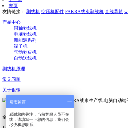
末页
友情链接：
剥线机
空压机配件
FAKRA线束剥线机
直线导轨
w
产品中心
同轴剥线机
电脑剥线机
新能源系列
端子机
气动剥皮机
自动送线机
剥线机原理
常见问题
关于银钢
请您留言
微信扫码 关注我们
感谢您的关注，当前客服人员不在
全国咨询热线
线，请填写一下您的信息，我们会
尽快和您联系。
13602302173