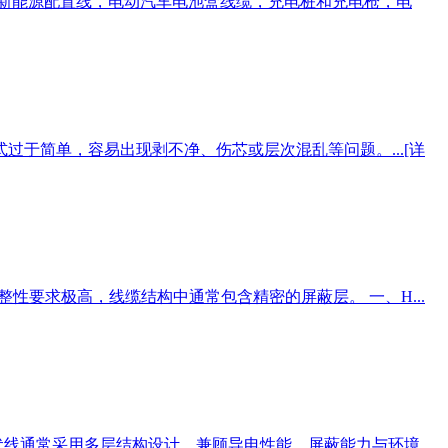
电机，新能源配置线，电动汽车电池盒线缆，充电桩和充电枪，电
于简单，容易出现剥不净、伤芯或层次混乱等问题。...
[详
性要求极高，线缆结构中通常包含精密的屏蔽层。 一、H...
线通常采用多层结构设计，兼顾导电性能、屏蔽能力与环境...