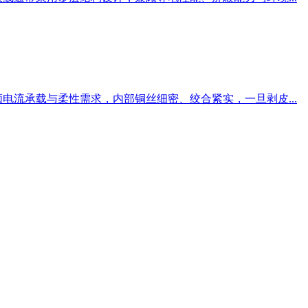
电流承载与柔性需求，内部铜丝细密、绞合紧实，一旦剥皮...